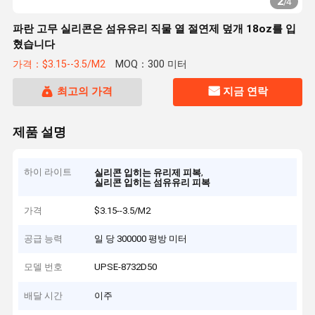
2
/
4
파란 고무 실리콘은 섬유유리 직물 열 절연제 덮개 18oz를 입
혔습니다
가격：$3.15--3.5/M2
MOQ：300 미터
최고의 가격
지금 연락
제품 설명
하이 라이트
,
실리콘 입히는 유리제 피복
실리콘 입히는 섬유유리 피복
가격
$3.15--3.5/M2
공급 능력
일 당 300000 평방 미터
모델 번호
UPSE-8732D50
배달 시간
이주