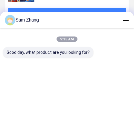
계속하다
Sam Zhang
추천된 제품
9:13 AM
Good day, what product are you looking for?
1m 너비 방화
고화약성 실리
0.18mm 실리
고강도 실리
성 실리콘 코팅
콘 코팅 유리섬
콘 코팅 유리 천
코팅 유리섬
유리섬유 천 15
유 천
비 독성 응용 및
천
온스 단면
더 많은
최고의 가격
최고의 가격
최고의 가격
최고의 가
Desktop Site
홈
사이트맵
연락처