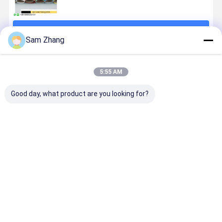
계속하다
Sam Zhang
추천된 제품
5:55 AM
Good day, what product are you looking for?
1m 너비 방화
고화약성 실리
0.18mm 실리
고강도 실리
성 실리콘 코팅
콘 코팅 유리섬
콘 코팅 유리 천
코팅 유리섬
유리섬유 천 15
유 천
비 독성 응용 및
천
온스 단면
더 많은
최고의 가격
최고의 가격
최고의 가격
최고의 가