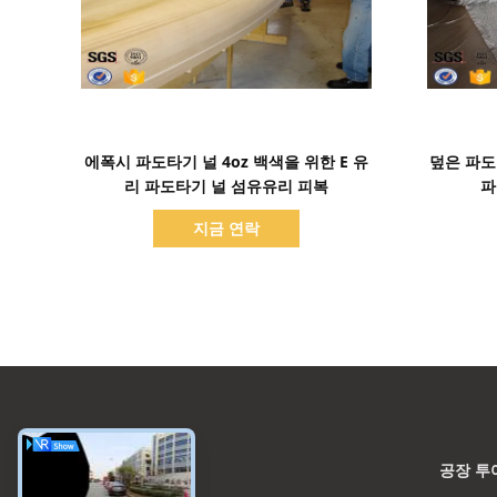
세부 정보 표시
에폭시 파도타기 널 4oz 백색을 위한 E 유
덮은 파도
리 파도타기 널 섬유유리 피복
파
지금 연락
카테고리
공장 투