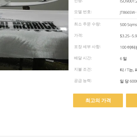
인증:
ISO9001:
모델 번호:
JT866SW-
최소 주문 수량:
500 Sqms
가격:
$3.25--5.
포장 세부 사항:
100 미터
배달 시간:
6 일
지불 조건:
티 / T는,
공급 능력:
일 당 60
최고의 가격