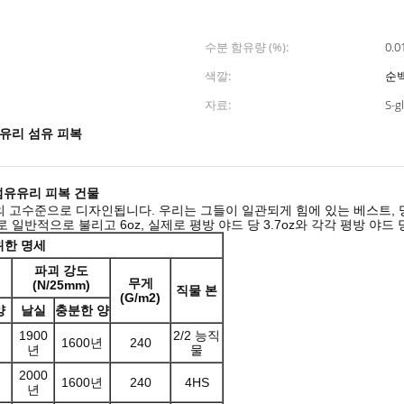
수분 함유량 (%):
0.0
색깔:
순
자료:
S-g
유리 섬유 피복
섬유유리 피복 건물
의 고수준으로 디자인됩니다. 우리는 그들이 일관되게 힘에 있는 베스트, 
일반적으로 불리고 6oz, 실제로 평방 야드 당 3.7oz와 각각 평방 야드 당
위한 명세
파괴 강도
무게
(N/25mm)
직물 본
(G/m2)
양
날실
충분한 양
1900
2/2 능직
1600년
240
년
물
2000
1600년
240
4HS
년