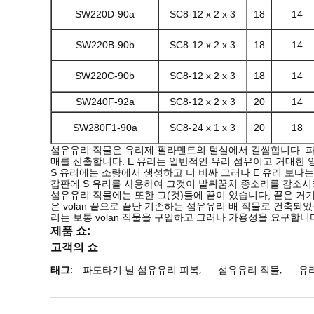
SW220D-90a
SC8-12 x 2 x 3
18
14
SW220B-90b
SC8-12 x 2 x 3
18
14
SW220C-90b
SC8-12 x 2 x 3
18
14
SW240F-92a
SC8-12 x 2 x 3
20
14
SW280F1-90a
SC8-24 x 1 x 3
20
18
섬유유리 직물은 유리제 필라멘트의 털실에서 길쌈합니다. 파도
매를 산출합니다. E 유리는 일반적인 유리 섬유이고 거대한 
S 유리에는 소량에서 생성하고 더 비싸 그러나 E 유리 보다는 
갑판에 S 유리를 사용하여 그것이 발뒤꿈치 종소리를 감소시
섬유유리 직물에는 또한 그(것)들에 끝이 있습니다, 끝은 거
은 volan 끝으로 끝난 기존하는 섬유유리 배 직물로 건축되었
리는 보통 volan 직물을 구입하고 그러나 가용성을 요구합니
제품 쇼:
고객의 쇼
태그:
파도타기 널 섬유유리 피복
,
섬유유리 직물
,
유