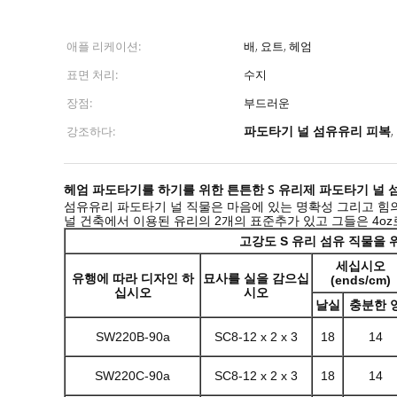
애플 리케이션:
배, 요트, 헤엄
표면 처리:
수지
장점:
부드러운
파도타기 널 섬유유리 피복
강조하다:
,
헤엄 파도타기를 하기를 위한 튼튼한 S 유리제 파도타기 널 
섬유유리 파도타기 널 직물은 마음에 있는 명확성 그리고 힘
널 건축에서 이용된 유리의 2개의 표준추가 있고 그들은 4oz로 
고강도 S 유리 섬유 직물을 
세십시오
유행에 따라 디자인 하
묘사를 실을 감으십
(ends/cm)
십시오
시오
날실
충분한 
SW220B-90a
SC8-12 x 2 x 3
18
14
SW220C-90a
SC8-12 x 2 x 3
18
14