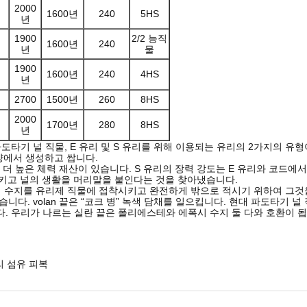
2000
1600년
240
5HS
년
1900
2/2 능직
1600년
240
년
물
1900
1600년
240
4HS
년
2700
1500년
260
8HS
2000
1700년
280
8HS
년
타기 널 직물, E 유리 및 S 유리를 위해 이용되는 유리의 2가지의 유형
양에서 생성하고 쌉니다.
더 높은 체력 재산이 있습니다. S 유리의 장력 강도는 E 유리와 코드에서 
키고 널의 생활을 머리말을 붙인다는 것을 찾아냈습니다.
기 수지를 유리제 직물에 접착시키고 완전하게 밖으로 적시기 위하여 그것
습니다. volan 끝은 “코크 병” 녹색 담채를 일으킵니다. 현대 파도타기
다. 우리가 나르는 실란 끝은 폴리에스테와 에폭시 수지 둘 다와 호환이 됩
리 섬유 피복