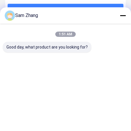
계속하다
Sam Zhang
추천된 제품
1:51 AM
Good day, what product are you looking for?
문서 현금 보호
7' x 11' 내화성
50 Meters
50m 유리 
를 위한 가려우
이 있는 주머니
Woven
천
열 사려깊은 섬
돈 귀중한 문서
Fibreglass
유유리 직물 내
안전한 부대 섬
Cloth with
화성이 있는 부
유유리 직물 내
Non Toxic in
최고의 가격
최고의 가격
최고의 가격
최고의 가
대 없음
화성 물질
Plain Weave
Desktop Site
홈
사이트맵
연락처
Privacy Policy
사이트맵