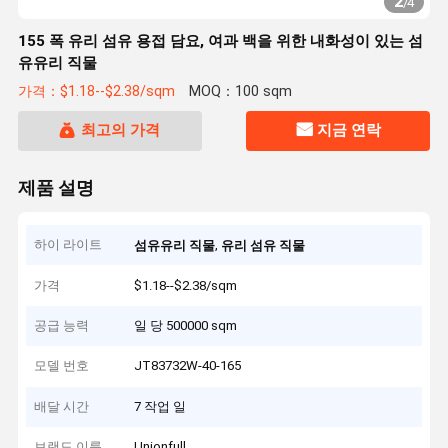
2
/
4
155 폭 유리 섬유 용접 담요, 여과 백을 위한 내화성이 있는 섬
유유리 직물
가격：$1.18--$2.38/sqm
MOQ：100 sqm
최고의 가격
지금 연락
제품 설명
하이 라이트
,
섬유유리 직물
유리 섬유 직물
가격
$1.18--$2.38/sqm
공급 능력
일 당 500000 sqm
모델 번호
JT83732W-40-165
배달 시간
7 작업 일
브랜드 이름
Unionfull