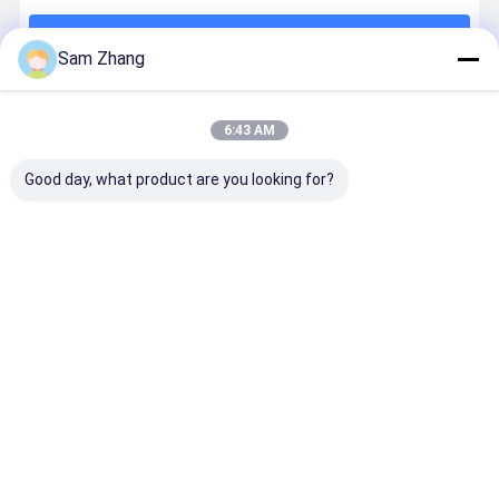
계속하다
Sam Zhang
추천된 제품
6:43 AM
Good day, what product are you looking for?
에폭시 파도타
덮은 파도타기
4oz/6oz는 수
38" 파도타
기 널 4oz 백색
널에 투명한 섬
지를 가진 순백
널을 위한 
을 위한 E 유리
유유리 직물 파
파도타기 널 섬
순백 방열 
파도타기 널 섬
도타기 널 섬유
유유리 피복
유리
유유리 피복
유리 피복
Composited를
최고의 가격
최고의 가격
최고의 가격
최고의 가
한탄합니다
Desktop Site
홈
사이트맵
연락처
Privacy Policy
사이트맵