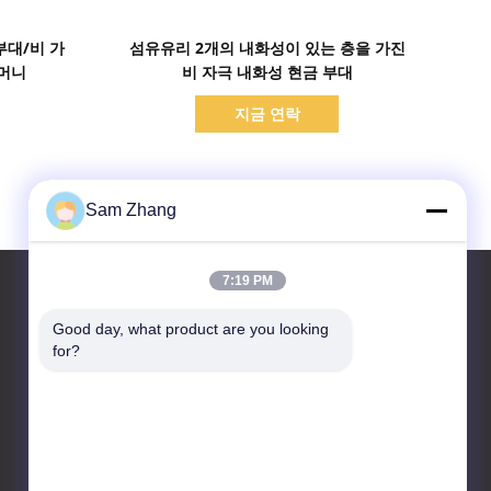
세부 정보 표시
부대/비 가
섬유유리 2개의 내화성이 있는 층을 가진
주머니
비 자극 내화성 현금 부대
지금 연락
Sam Zhang
7:19 PM
Good day, what product are you looking 
for?
연락처
Unionfull (Insulation) Group
Ltd.
훼브릭 기술 Park,No.35 징볜
시 Rd, 치아싱, 저장 성, 중국