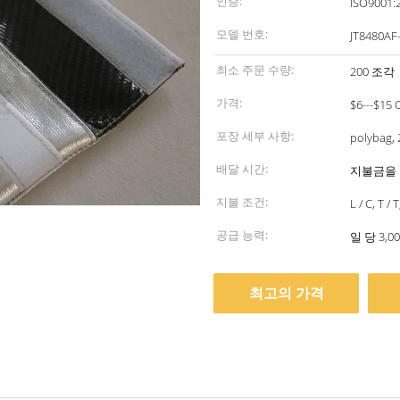
인증:
ISO9001:
모델 번호:
JT8480AF
최소 주문 수량:
200 조각
가격:
$6---$15 
포장 세부 사항:
polybag
배달 시간:
지불금을 
지불 조건:
L / C, T
공급 능력:
일 당 3,00
최고의 가격