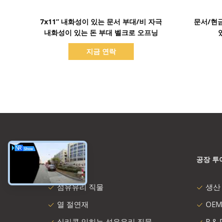
세부 정보 표시
7x11” 내화성이 있는 문서 부대/비 자극
문서/현금
내화성이 있는 돈 부대 벨크로 오프닝
지금 연락
카테고리
공장 투
섬유유리 직물
생산
열 절연재
OEM
실리콘 입히는 섬유유리 직물
R &