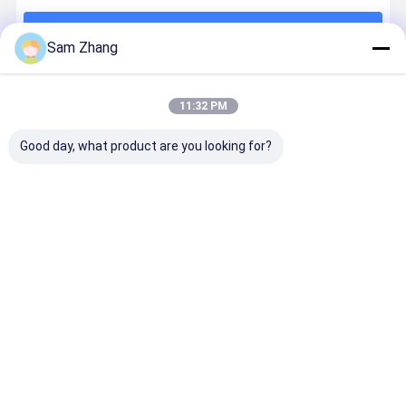
계속하다
Sam Zhang
추천된 제품
11:32 PM
Good day, what product are you looking for?
580gsm 260℃
1600gsm 회색
실리콘은 입혔
열 절연재
섬유유리 피복
열 용접 담요 물
습니다 섬유유
31OZ 0.8
열 절연제 재킷
자 실리콘 입히
리 직물 열 절연
회색 실리콘
직물 실리콘은
는 섬유유리 직
재 1010GSM
섬유유리 직
입혔습니다
물
51"를
을 입혔습니
최고의 가격
최고의 가격
최고의 가격
최고의 가
Desktop Site
홈
사이트맵
연락처
Privacy Policy
사이트맵