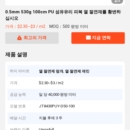
2
/
4
0.5mm 530g 100cm PU 섬유유리 피복 열 절연재를 황변하
십시오
가격：$2.30--$3 / m2
MOQ：500 평방 미터
최고의 가격
지금 연락
제품 설명
하이 라이트
,
열 절연제 덮개
열 절연제 재킷
가격
$2.30--$3 / m2
공급 능력
일 당 40,000 평방 미터
모델 번호
JT8430PUY-D50-100
배달 시간
지불 후에 3 주
브랜드 이름
Unionfull