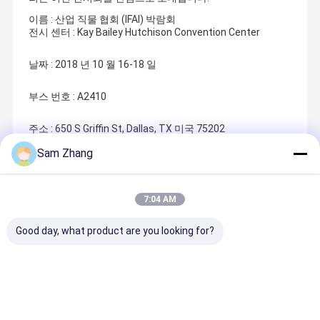
이름 : 산업 직물 협회 (IFAI) 박람회
전시 센터 : Kay Bailey Hutchison Convention Center
날짜 : 2018 년 10 월 16-18 일
부스 번호 : A2410
주소 : 650 S Griffin St, Dallas, TX 미국 75202
Sam Zhang
Recommended Products
7:04 AM
Good day, what product are you looking for?
50m 유리 섬유
Abrasion
Chemical
고화약성 실
천
Resistant
Resistant
콘 코팅 유
Fiberglass
Fiberglass
유 천
Fabric for
Fabric 7.7 Oz