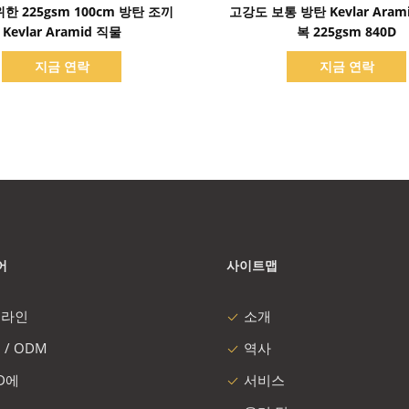
세부 정보 표시
세부 정보 표시
한 225gsm 100cm 방탄 조끼
고강도 보통 방탄 Kevlar Aram
Kevlar Aramid 직물
복 225gsm 840D
지금 연락
지금 연락
어
사이트맵
 라인
소개
 / ODM
역사
 D에
서비스