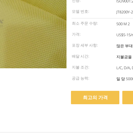
인증:
ISO9001:2
모델 번호:
JT8200Y-
최소 주문 수량:
500 M 2
가격:
US$5-15/
포장 세부 사항:
많은 부대
배달 시간:
지불금을 
지불 조건:
L/C, D/A
공급 능력:
일 당 50
최고의 가격