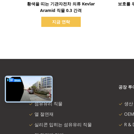
세부 정보 표시
황색을 띠는 기관자전차 의류 Kevlar
보호를 위
Aramid 직물 0.3 간격
지금 연락
카테고리
공장 투
섬유유리 직물
생산
열 절연재
OEM
실리콘 입히는 섬유유리 직물
R &