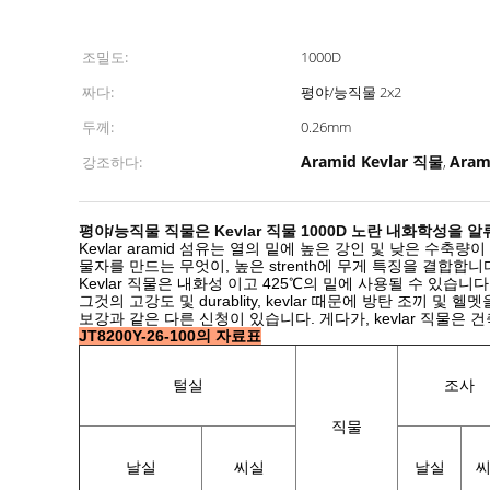
조밀도:
1000D
짜다:
평야/능직물 2x2
두께:
0.26mm
Aramid Kevlar 직물
Ara
강조하다:
,
평야/능직물 직물은 Kevlar 직물 1000D 노란 내화학성
Kevlar aramid 섬유는 열의 밑에 높은 강인 및 낮은 수축
물자를 만드는 무엇이, 높은 strenth에 무게 특징을 결합
Kevlar 직물은 내화성 이고 425℃의 밑에 사용될 수 있습니다
그것의 고강도 및 durablity, kevlar 때문에 방탄 조끼 
보강과 같은 다른 신청이 있습니다. 게다가, kevlar 직물은
JT8200Y-26-100의 자료표
털실
조사
직물
날실
씨실
날실