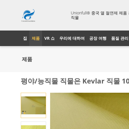
Unionfull® 중국 열 절연제 제
직물
집
제품
VR 쇼
우리에 대하여
공장 여행
품질 관리
제품
평야/능직물 직물은 Kevlar 직물