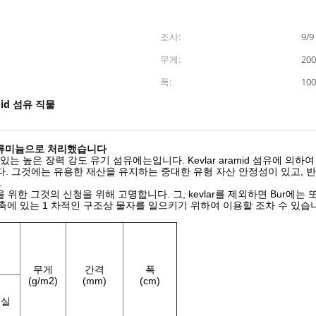
조사:
9/9
무게:
20
폭:
10
mid 섬유 직물
을 알류미늄으로 처리했습니다
량이 있는 높은 장력 강도 유기 섬유에는입니다. Kevlar aramid 섬유에
합니다. 그것에는 유용한 재산을 유지하는 중대한 유형 자산 안정성이 있고, 
.
및 헬멧을 위한 그것의 신청을 위해 고명합니다. 그, kevlar를 제외하면 Bu
 건축에 있는 1 차적인 구조상 물자를 일으키기 위하여 이용할 조차 수 있습
무게
간격
폭
(g/m2)
(mm)
(cm)
씨실