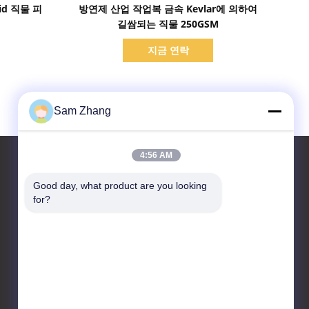
세부 정보 표시
id 직물 피
방연제 산업 작업복 금속 Kevlar에 의하여
길쌈되는 직물 250GSM
지금 연락
Sam Zhang
4:56 AM
Good day, what product are you looking 
for?
연락처
Unionfull (Insulation) Group
Ltd.
훼브릭 기술 Park,No.35 징볜
시 Rd, 치아싱, 저장 성, 중국
86--18668332131